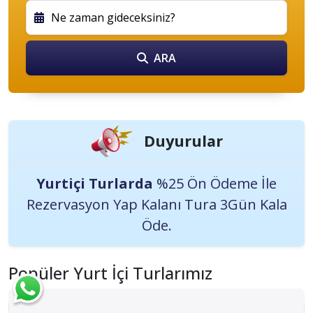
Günübirlik Turlarda
%10 Ön Ödeme İle
Rezervasyon Yap Kalanı Tura Katılınca Öde.
ARA
Yurtiçi Turlarda
%25 Ön Ödeme İle
Rezervasyon Yap Kalanı Tura 3Gün Kala
Duyurular
Öde.
Günübirlik Turlarda
%10 Ön Ödeme İle
Rezervasyon Yap Kalanı Tura Katılınca Öde.
Popüler Yurt İçi Turlarımız